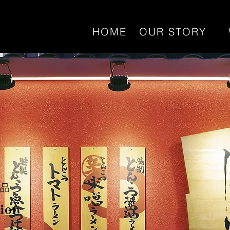
HOME
OUR STORY
作品
ior