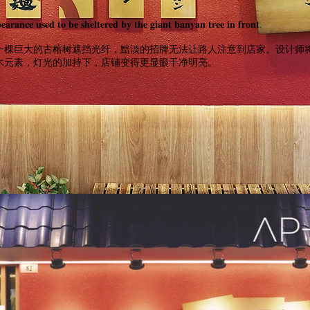
𝐫𝐚𝐧𝐜𝐞 𝐮𝐬𝐞𝐝 𝐭𝐨 𝐛𝐞 𝐬𝐡𝐞𝐥𝐭𝐞𝐫𝐞𝐝 𝐛𝐲 𝐭𝐡𝐞 𝐠𝐢𝐚𝐧𝐭 𝐛𝐚𝐧𝐲𝐚𝐧 𝐭𝐫𝐞𝐞 𝐢𝐧 𝐟𝐫𝐨𝐧𝐭.
一棵巨大的古榕树遮挡光纤，黯淡的招牌无法让路人注意到店家。设计师
木元素，灯光的加持下，店铺变得更显眼干净明亮。