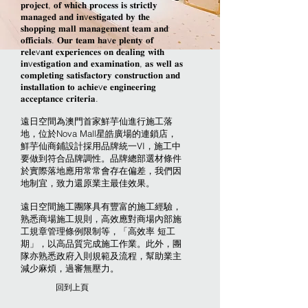
𝐩𝐫𝐨𝐣𝐞𝐜𝐭, 𝐨𝐟 𝐰𝐡𝐢𝐜𝐡 𝐩𝐫𝐨𝐜𝐞𝐬𝐬 𝐢𝐬 𝐬𝐭𝐫𝐢𝐜𝐭𝐥𝐲
𝐦𝐚𝐧𝐚𝐠𝐞𝐝 𝐚𝐧𝐝 𝐢𝐧v𝐞𝐬𝐭𝐢𝐠𝐚𝐭𝐞𝐝 𝐛𝐲 𝐭𝐡𝐞
𝐬𝐡𝐨𝐩𝐩𝐢𝐧𝐠 𝐦𝐚𝐥𝐥 𝐦𝐚𝐧𝐚𝐠𝐞𝐦𝐞𝐧𝐭 𝐭𝐞𝐚𝐦 𝐚𝐧𝐝
𝐨𝐟𝐟𝐢𝐜𝐢𝐚𝐥𝐬. 𝐎𝐮𝐫 𝐭𝐞𝐚𝐦 𝐡𝐚v𝐞 𝐩𝐥𝐞𝐧𝐭𝐲 𝐨𝐟
𝐫𝐞𝐥𝐞v𝐚𝐧𝐭 𝐞𝐱𝐩𝐞𝐫𝐢𝐞𝐧𝐜𝐞𝐬 𝐨𝐧 𝐝𝐞𝐚𝐥𝐢𝐧𝐠 𝐰𝐢𝐭𝐡
𝐢𝐧v𝐞𝐬𝐭𝐢𝐠𝐚𝐭𝐢𝐨𝐧 𝐚𝐧𝐝 𝐞𝐱𝐚𝐦𝐢𝐧𝐚𝐭𝐢𝐨𝐧, 𝐚𝐬 𝐰𝐞𝐥𝐥 𝐚𝐬
𝐜𝐨𝐦𝐩𝐥𝐞𝐭𝐢𝐧𝐠 𝐬𝐚𝐭𝐢𝐬𝐟𝐚𝐜𝐭𝐨𝐫𝐲 𝐜𝐨𝐧𝐬𝐭𝐫𝐮𝐜𝐭𝐢𝐨𝐧 𝐚𝐧𝐝
𝐢𝐧𝐬𝐭𝐚𝐥𝐥𝐚𝐭𝐢𝐨𝐧 𝐭𝐨 𝐚𝐜𝐡𝐢𝐞v𝐞 𝐞𝐧𝐠𝐢𝐧𝐞𝐞𝐫𝐢𝐧𝐠
𝐚𝐜𝐜𝐞𝐩𝐭𝐚𝐧𝐜𝐞 𝐜𝐫𝐢𝐭𝐞𝐫𝐢𝐚.
遠日空間為澳門首家鮮芋仙進行施工落
地，位於Nova Mall星皓廣場的連鎖店，
鮮芋仙商鋪設計採用品牌統一VI，施工中
要做到符合品牌調性。品牌總部選材條件
於實際落地應用常常會存在偏差，我們因
地制宜，致力還原業主最佳效果。
遠日空間施工團隊具有豐富的施工經驗，
熟悉商場施工規則，高效應對商場內部施
工規章管理條例限制等，「高效率 短工
期」，以高品質完成施工作業。此外，團
隊亦熟悉政府入則規範及流程，幫助業主
減少麻煩，過審無壓力。
​回到上頁