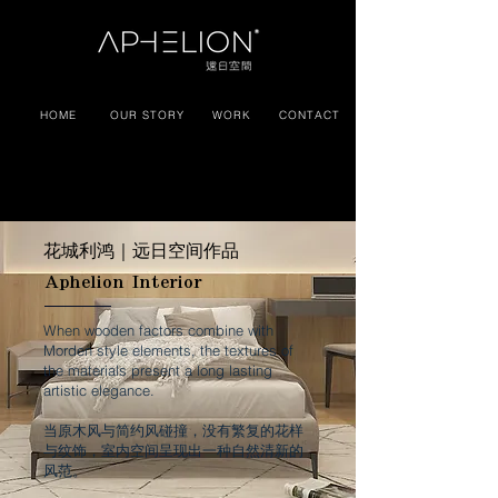
HOME
OUR STORY
WORK
CONTACT
｜
花城利鸿
远日空间作品
Aphelion Interior
When wooden factors combine with
Morden style elements, the textures of
the materials present a long lasting
artistic elegance.
当原木风与简约风碰撞，没有繁复的花样
与纹饰，室内空间呈现出一种自然清新的
风范。