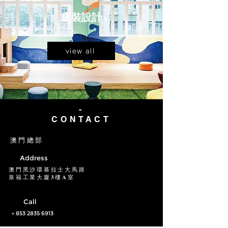
店裝設計
view all
-
CONTACT
​澳門總部
Address
澳門黑沙環慕拉士大馬路
泉福工業大廈𝟑樓𝐀室
Call
​​＋853
2835 6913